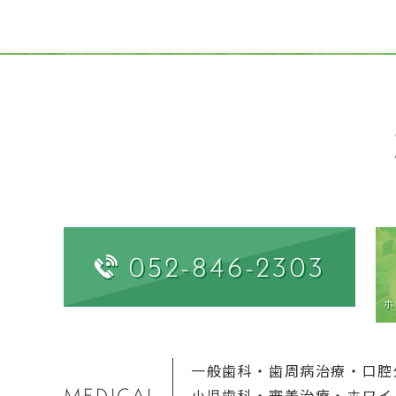
052-846-2303
ホ
一般歯科
・
歯周病治療
・
口腔
MEDICAL
小児歯科
・
審美治療
・
ホワイ