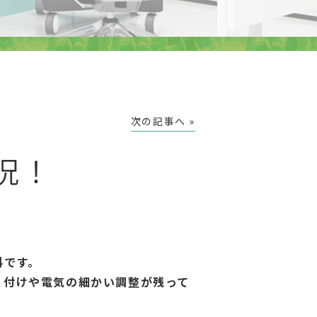
次の記事へ »
況！
科です。
り付けや電気の細かい調整が残って