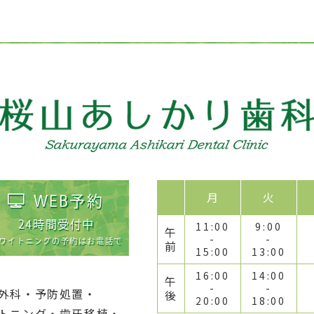
月
火
WEB予約
24時間受付中
11:00
9:00
午
-
-
ワイトニングの予約はお電話で
前
15:00
13:00
16:00
14:00
午
-
-
外科
・
予防処置
・
後
20:00
18:00
トニング
・
歯牙移植
・