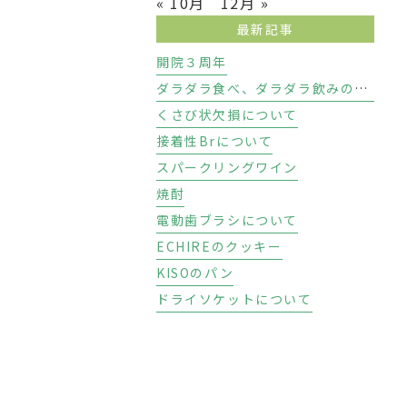
« 10月
12月 »
最新記事
開院３周年
ダラダラ食べ、ダラダラ飲みのリスク
くさび状欠損について
接着性Brについて
スパークリングワイン
焼酎
電動歯ブラシについて
ECHIREのクッキー
KISOのパン
ドライソケットについて