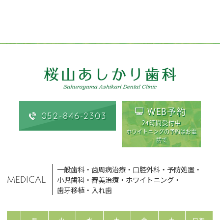
WEB予約
052-846-2303
24時間受付中
ホワイトニングの予約はお電
話で
一般歯科
・
歯周病治療
・
口腔外科
・
予防処置
・
MEDICAL
小児歯科
・
審美治療
・
ホワイトニング
・
歯牙移植
・
入れ歯
月
火
水
木
金
土
日祝