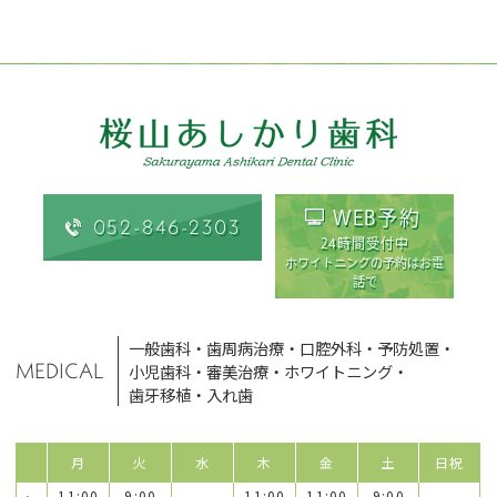
WEB予約
052-846-2303
24時間受付中
ホワイトニングの予約はお電
話で
一般歯科
・
歯周病治療
・
口腔外科
・
予防処置
・
MEDICAL
小児歯科
・
審美治療
・
ホワイトニング
・
歯牙移植
・
入れ歯
月
火
水
木
金
土
日祝
11:00
9:00
11:00
11:00
9:00