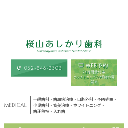
WEB予約
052-846-2303
24時間受付中
ホワイトニングの予約はお電
話で
一般歯科
・
歯周病治療
・
口腔外科
・
予防処置
・
MEDICAL
小児歯科
・
審美治療
・
ホワイトニング
・
歯牙移植
・
入れ歯