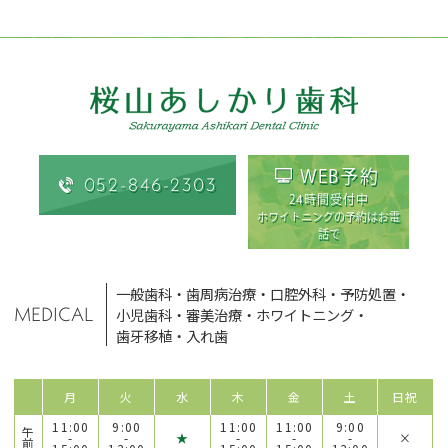
WEB予約
052-846-2303
24時間受付中
ホワイトニングの予約はお電
話で
一般歯科
・
歯周病治療
・
口腔外科
・
予防処置
・
MEDICAL
小児歯科
・
審美治療
・
ホワイトニング
・
歯牙移植
・
入れ歯
月
火
水
木
金
土
日祝
11:00
9:00
11:00
11:00
9:00
午
-
-
★
-
-
-
×
前