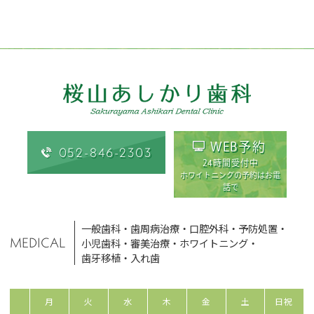
WEB予約
052-846-2303
24時間受付中
ホワイトニングの予約はお電
話で
一般歯科
・
歯周病治療
・
口腔外科
・
予防処置
・
MEDICAL
小児歯科
・
審美治療
・
ホワイトニング
・
歯牙移植
・
入れ歯
月
火
水
木
金
土
日祝