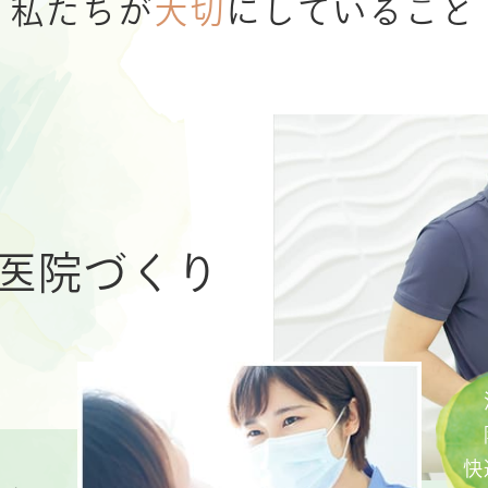
私たちが
大切
にしていること
医院づくり
快