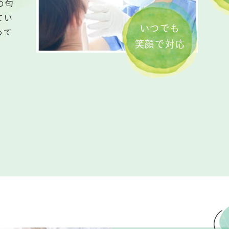
の匂
てい
いつでも
って
笑顔で対応