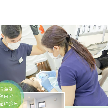
清潔な
院内で
適に診療