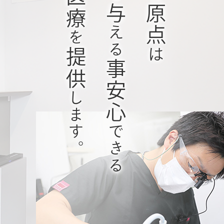
与
原点
える
を
提供
は
事安心
します。
できる