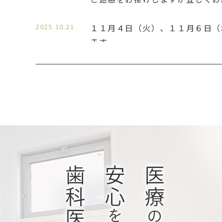
2025.10.21
１１月４日（火）、１１月６日（
ます。
ご迷惑をお掛けしますが宜しくお
2024.11.21
１１月２２日（金）、院長、勉強
します。
ご迷惑をお掛けしますが、よろし
ます。
2024.11.05
只今、歯科衛生士採用強化中です
あり
→条件等詳しくはこちら
歯科医療
安心
医療
を
の