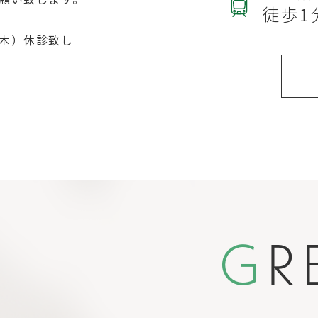
徒歩1
木）休診致し
願い致します。
会の為休診致
くお願い致し
！
採用祝い金
G
R