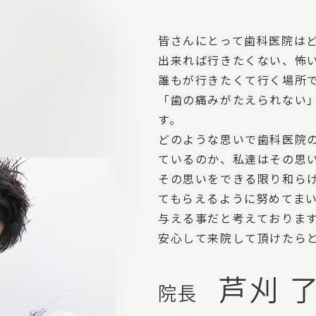
皆さんにとって歯科医院は
出来れば行きたくない、怖
誰もが行きたくて行く場所
「歯の痛みがたえられない
す。
どのような思いで歯科医院
ているのか、私達はその思
その思いをできる限り和ら
てもらえるように努めてま
与える事だと考えておりま
安心して来院して頂けたら
芦刈 
院長