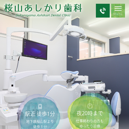
夜20時まで
駅近 徒歩1分
仕事終わりの方も
地下鉄桜山駅より
ゆったり診療
徒歩１分