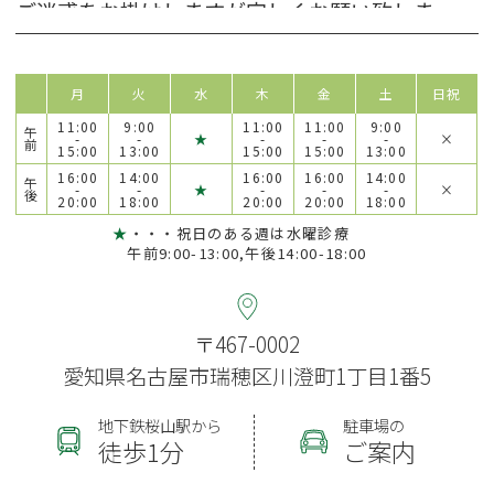
ご迷惑をお掛けしますが宜しくお願い致しま
す。
2025.10.21
月
火
水
木
金
土
日祝
１１月４日（火）、１１月６日（木）休診致し
11:00
9:00
11:00
11:00
9:00
午
ます。
-
-
★
-
-
-
×
前
15:00
13:00
15:00
15:00
13:00
ご迷惑をお掛けしますが宜しくお願い致しま
16:00
14:00
16:00
16:00
14:00
午
-
-
★
-
-
-
×
後
す。
20:00
18:00
20:00
20:00
18:00
★
・・・祝日のある週は水曜診療
2024.11.21
午前9:00-13:00,午後14:00-18:00
１１月２２日（金）、院長、勉強会の為休診致
します。
ご迷惑をお掛けしますが、よろしくお願い致し
〒467-0002
ます。
愛知県名古屋市瑞穂区川澄町1丁目1番5
2024.11.05
只今、歯科衛生士採用強化中です！
採用祝い金
地下鉄桜山駅から
駐車場の
徒歩1分
ご案内
あり
→条件等詳しくはこちら