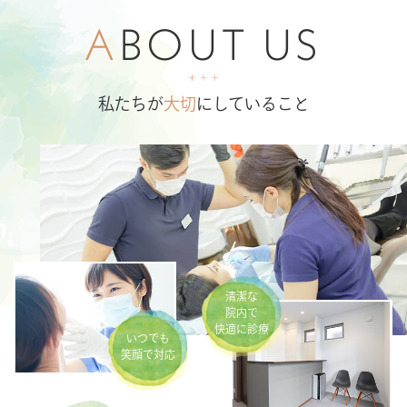
A
BOUT US
私たちが
大切
にしていること
清潔な
院内で
快適に診療
いつでも
笑顔で対応