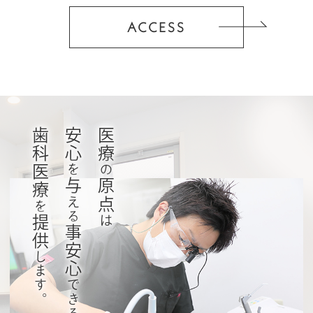
ACCESS
歯科医療
安心
医療
を
の
与
原点
える
を
提供
は
事安心
します。
できる