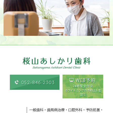
WEB予約
052-846-2303
24時間受付中
ホワイトニングの予約はお電
話で
一般歯科
・
歯周病治療
・
口腔外科
・
予防処置
・